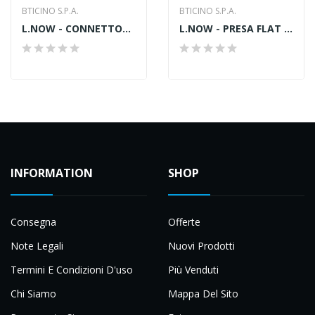
BTICINO S.P.A.
BTICINO S.P.A.
L.NOW - CONNETTORE RJ11 (4/6) K10 NERO
L.NOW - PRESA FLAT 16A STD GER-ITA SABBIA
INFORMATION
SHOP
Consegna
Offerte
Note Legali
Nuovi Prodotti
Termini E Condizioni D'uso
Più Venduti
Chi Siamo
Mappa Del Sito