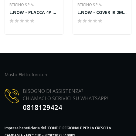
BTICINO S.P.A.
BTICINO S.P.A.
L.NOW - PLACCA 4P ACCIAIO
L.NOW - COVER IR 2M BIANCO
Musto Elettroforniture
BISOGNO DI ASSISTENZA?
CHIAMACI O SCRIVICI SU WHATSAPP!
0818129424
Impresa beneficiaria del "FONDO REGIONALE PER LA CRESCITA
CAMPANIA - FRC" CUP - B29J21029510009