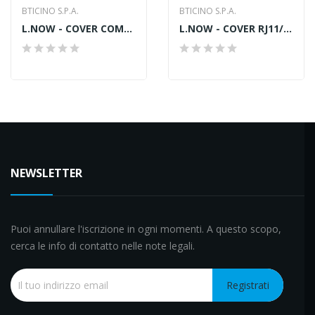
BTICINO S.P.A.
BTICINO S.P.A.
L.NOW - COVER COMANDO 1 MOD. BIANCO
L.NOW - COVER RJ11/45-LAMP.-HCINE 1M NERA
NEWSLETTER
Puoi annullare l'iscrizione in ogni momenti. A questo scopo,
cerca le info di contatto nelle note legali.