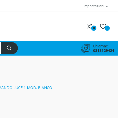
Impostazioni
expand_more
0
0
Chiamaci:
0818129424
MANDO LUCE 1 MOD. BIANCO