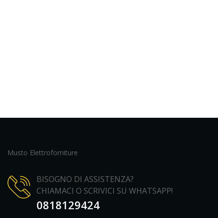
Musto Elettroforniture
BISOGNO DI ASSISTENZA?
CHIAMACI O SCRIVICI SU WHATSAPP!
0818129424