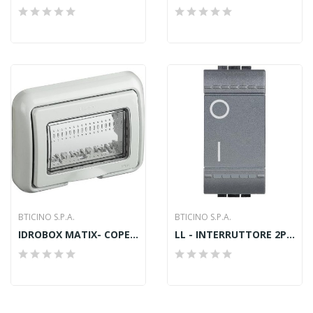
BTICINO S.P.A.
BTICINO S.P.A.
IDROBOX MATIX- COPERCHIO IP55 3P BIANCO
LL - INTERRUTTORE 2P 16A 1M ANTRACITE