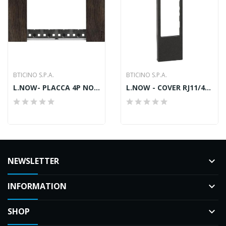
BTICINO S.P.A.
BTICINO S.P.A.
L.NOW- PLACCA 4P NOCE
L.NOW - COVER RJ11/45-LAMP.-HCINE 1M NERA
NEWSLETTER
keyboard_arrow_down
INFORMATION
keyboard_arrow_down
SHOP
keyboard_arrow_down