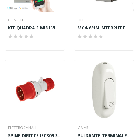
COMELIT
SIEI
KIT QUADRA E MINI VIVAVOCE WI-FI. SB2
MC4-6/1N INTERRUTTORE AUTOMATICO MAGNETOTERMICO
ELETTROCANALI
VIMAR
SPINE DIRITTE IEC309 3P+N+T 380V IP44 32
PULSANTE TERMINALE 1P NO 2[16]A BIANCO