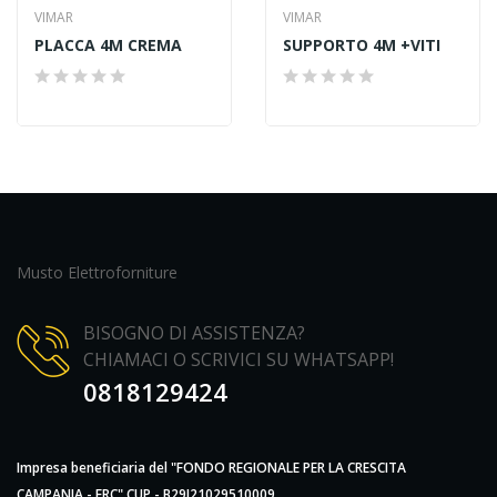
VIMAR
VIMAR
PLACCA 4M CREMA
SUPPORTO 4M +VITI
Musto Elettroforniture
BISOGNO DI ASSISTENZA?
CHIAMACI O SCRIVICI SU WHATSAPP!
0818129424
Impresa beneficiaria del "FONDO REGIONALE PER LA CRESCITA
CAMPANIA - FRC" CUP - B29J21029510009