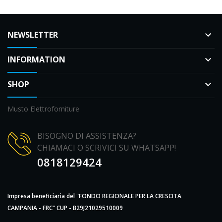
NEWSLETTER
keyboard_arrow_down
INFORMATION
keyboard_arrow_down
SHOP
keyboard_arrow_down
Musto Elettroforniture
BISOGNO DI ASSISTENZA?
CHIAMACI O SCRIVICI SU WHATSAPP!
0818129424
Impresa beneficiaria del "FONDO REGIONALE PER LA CRESCITA
CAMPANIA - FRC" CUP - B29J21029510009