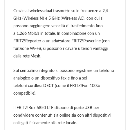
Grazie al
wireless dual
trasmette sulle frequenze a
2,4
GHz
(Wireless N) e
5 GHz
(Wireless AC), con cui si
possono raggiungere velocità di trasferimento fino
a
1.266 Mbit/s
in totale. In combinazione con un
FRITZ!Repeater o un adattatore FRITZ!Powerline (con
funzione Wi-Fi), si possono ricavare ulteriori vantaggi
dalla
rete Mesh
.
Sul
centralino integrato
si possono registrare un telefono
analogico o un dispositivo fax e fino a sei
telefoni
cordless DECT
(come il FRITZ!Fon 100%
compatibile).
Il FRITZ!Box 6850 LTE dispone di
porte USB
per
condividere contenuti sia online sia con altri dispositivi
collegati fisicamente alla rete locale.