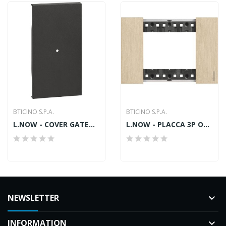
BTICINO S.P.A.
BTICINO S.P.A.
L.NOW - COVER GATEWAY NERA
L.NOW - PLACCA 3P ORO
NEWSLETTER
keyboard_arrow_down
INFORMATION
keyboard_arrow_down