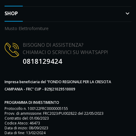
SHOP
keyboard_arrow_down
Musto Elettroforniture
BISOGNO DI ASSISTENZA?
CHIAMACI O SCRIVICI SU WHATSAPP!
0818129424
Impresa beneficiaria del "FONDO REGIONALE PER LA CRESCITA
CAMPANIA - FRC" CUP - B29J21029510009
PROGRAMMA DI INVESTIMENTO
Protocollo n. 100122FRC0000005155
Provv. di ammissione: FRC2023/PU002822 del 22/05/2023
Contratto del: 01/06/2023
Codice Ateco: 46473
Data di inizio: 08/09/2023
Data di fine: 13/02/2024