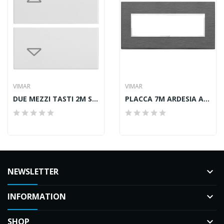
VIMAR
VIMAR
DUE MEZZI TASTI 2M SIMBOLI FRECCE BIANCO
PLACCA 7M ARDESIA A SPACCO
NEWSLETTER
keyboard_arrow_down
INFORMATION
keyboard_arrow_down
SHOP
keyboard_arrow_down